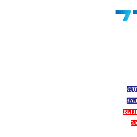
СД
ЗА
ВЫЗ
З