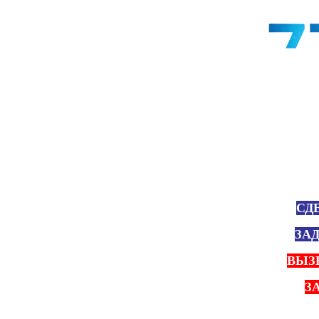
СД
ЗА
ВЫЗ
З