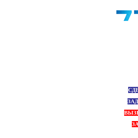
СД
ЗА
ВЫЗ
З